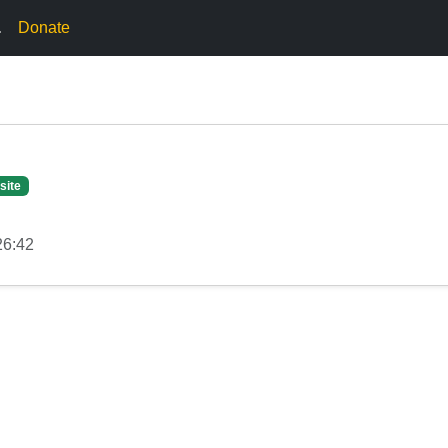
.
Donate
site
26:42